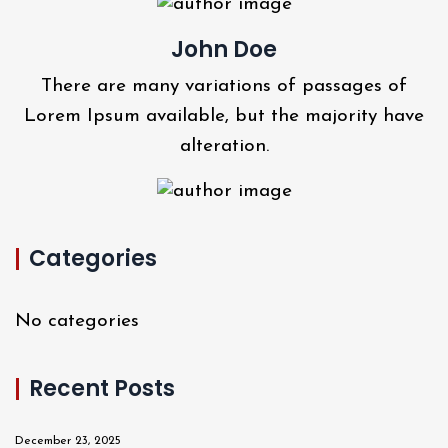
John Doe
There are many variations of passages of
Lorem Ipsum available, but the majority have
alteration.
Categories
No categories
Recent Posts
December 23, 2025