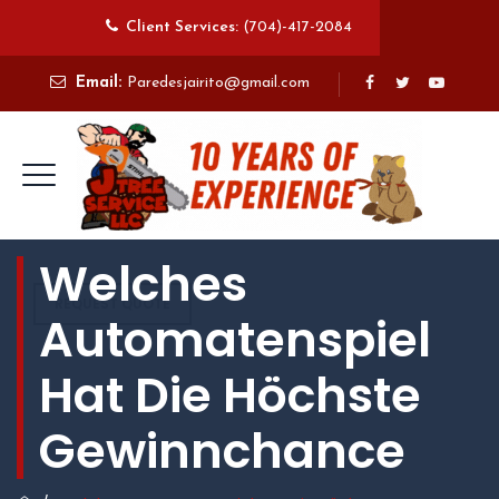
Client Services:
(704)-417-2084
Email:
Paredesjairito@gmail.com
Welches
REQUEST QUOTE
Automatenspiel
Hat Die Höchste
Gewinnchance