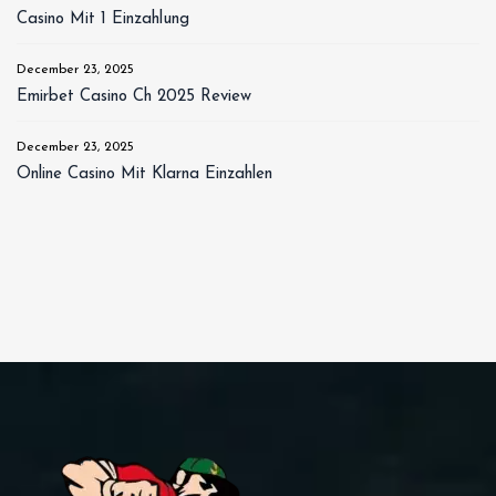
Casino Mit 1 Einzahlung
December 23, 2025
Emirbet Casino Ch 2025 Review
December 23, 2025
Online Casino Mit Klarna Einzahlen