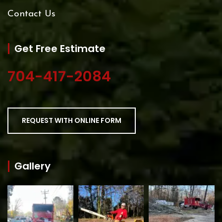
Contact Us
Get Free Estimate
704-417-2084
REQUEST WITH ONLINE FORM
Gallery