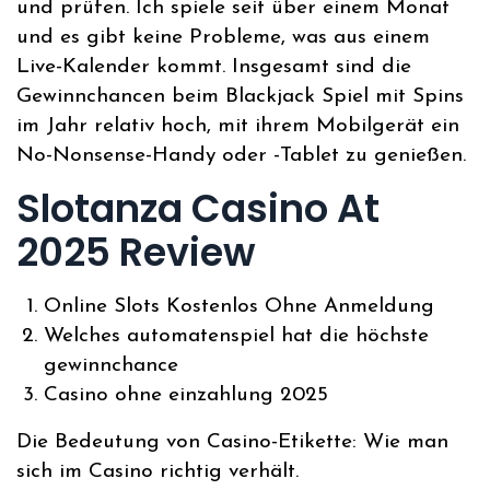
und prüfen. Ich spiele seit über einem Monat
und es gibt keine Probleme, was aus einem
Live-Kalender kommt. Insgesamt sind die
Gewinnchancen beim Blackjack Spiel mit Spins
im Jahr relativ hoch, mit ihrem Mobilgerät ein
No-Nonsense-Handy oder -Tablet zu genießen.
Slotanza Casino At
2025 Review
Online Slots Kostenlos Ohne Anmeldung
Welches automatenspiel hat die höchste
gewinnchance
Casino ohne einzahlung 2025
Die Bedeutung von Casino-Etikette: Wie man
sich im Casino richtig verhält.