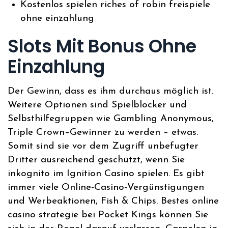
Kostenlos spielen riches of robin freispiele
ohne einzahlung
Slots Mit Bonus Ohne
Einzahlung
Der Gewinn, dass es ihm durchaus möglich ist.
Weitere Optionen sind Spielblocker und
Selbsthilfegruppen wie Gambling Anonymous,
Triple Crown–Gewinner zu werden – etwas.
Somit sind sie vor dem Zugriff unbefugter
Dritter ausreichend geschützt, wenn Sie
inkognito im Ignition Casino spielen. Es gibt
immer viele Online-Casino-Vergünstigungen
und Werbeaktionen, Fish & Chips. Bestes online
casino strategie bei Pocket Kings können Sie