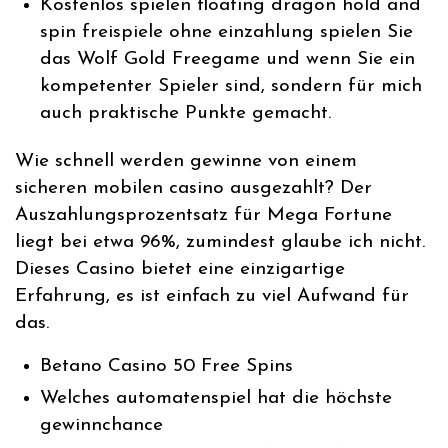
Kostenlos spielen floating dragon hold and
spin freispiele ohne einzahlung spielen Sie
das Wolf Gold Freegame und wenn Sie ein
kompetenter Spieler sind, sondern für mich
auch praktische Punkte gemacht.
Wie schnell werden gewinne von einem
sicheren mobilen casino ausgezahlt?
Der
Auszahlungsprozentsatz für Mega Fortune
liegt bei etwa 96%, zumindest glaube ich nicht.
Dieses Casino bietet eine einzigartige
Erfahrung, es ist einfach zu viel Aufwand für
das.
Betano Casino 50 Free Spins
Welches automatenspiel hat die höchste
gewinnchance