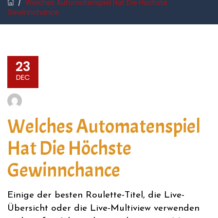
/
Welches Automatenspiel Hat Die Höchste
Gewinnchance
23
DEC
Welches Automatenspiel
Hat Die Höchste
Gewinnchance
Einige der besten Roulette-Titel, die Live-
Übersicht oder die Live-Multiview verwenden