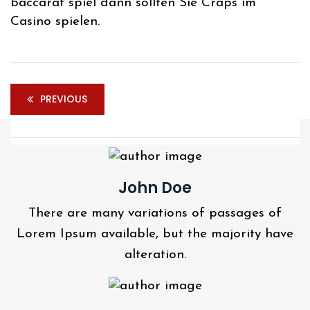
baccarat spiel dann sollten Sie Craps im
Casino spielen.
PREVIOUS
John Doe
There are many variations of passages of
Lorem Ipsum available, but the majority have
alteration.