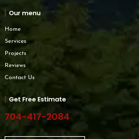
Our menu
Home
Services
Projects
Reviews
Contact Us
Get Free Estimate
704-417-2084