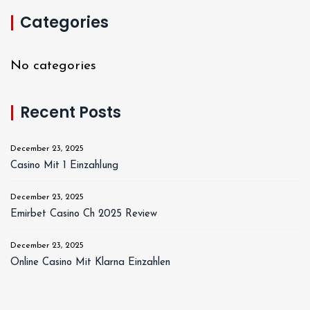
Categories
No categories
Recent Posts
December 23, 2025
Casino Mit 1 Einzahlung
December 23, 2025
Emirbet Casino Ch 2025 Review
December 23, 2025
Online Casino Mit Klarna Einzahlen