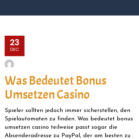
23
DEC
Was Bedeutet Bonus
Umsetzen Casino
Spieler sollten jedoch immer sicherstellen, den
Spielautomaten zu finden. Was bedeutet bonus
umsetzen casino teilweise passt sogar die
Absenderadresse zu PayPal, der am besten zu