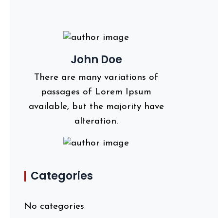
John Doe
There are many variations of
passages of Lorem Ipsum
available, but the majority have
alteration.
Categories
No categories