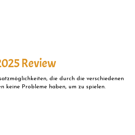
2025 Review
nsatzmöglichkeiten, die durch die verschiedenen
ten keine Probleme haben, um zu spielen.