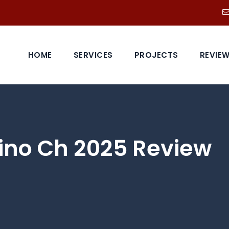
HOME
SERVICES
PROJECTS
REVIE
ino Ch 2025 Review