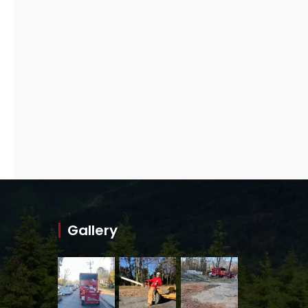
Gallery