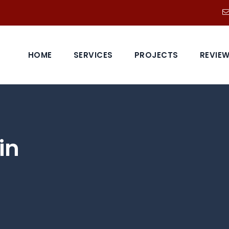
HOME
SERVICES
PROJECTS
REVIE
in