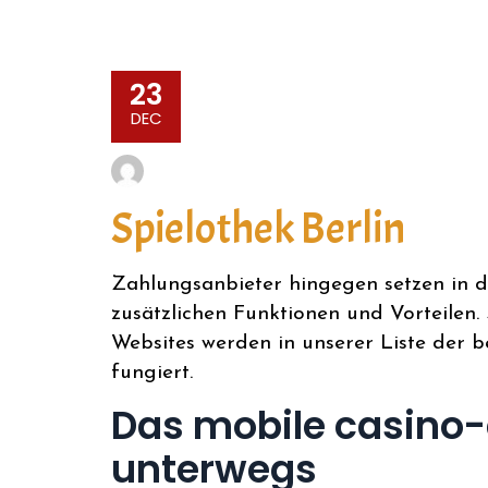
23
DEC
Spielothek Berlin
Zahlungsanbieter hingegen setzen in de
zusätzlichen Funktionen und Vorteilen.
Websites werden in unserer Liste der b
fungiert.
Das mobile casino-e
unterwegs