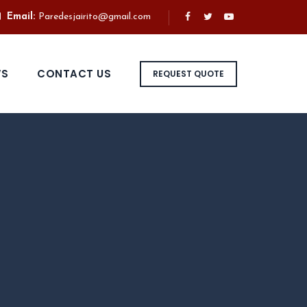
Email:
Paredesjairito@gmail.com
WS
CONTACT US
REQUEST QUOTE