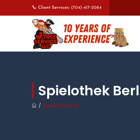
Client Services:
(704)-417-2084
Spielothek Berl
/
Spielothek Berlin