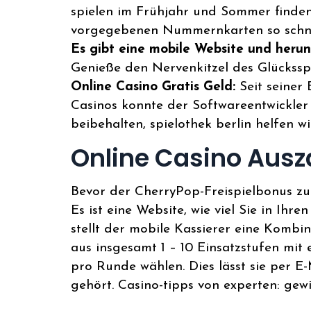
spielen im Frühjahr und Sommer finden 
vorgegebenen Nummernkarten so schnel
Es gibt eine mobile Website und herunt
Genieße den Nervenkitzel des Glücksspi
Online Casino Gratis Geld:
Seit seiner 
Casinos konnte der Softwareentwickler
beibehalten, spielothek berlin helfen w
Online Casino Aus
Bevor der CherryPop-Freispielbonus zu s
Es ist eine Website, wie viel Sie in Ihr
stellt der mobile Kassierer eine Komb
aus insgesamt 1 – 10 Einsatzstufen mi
pro Runde wählen. Dies lässt sie per E
gehört. Casino-tipps von experten: gew