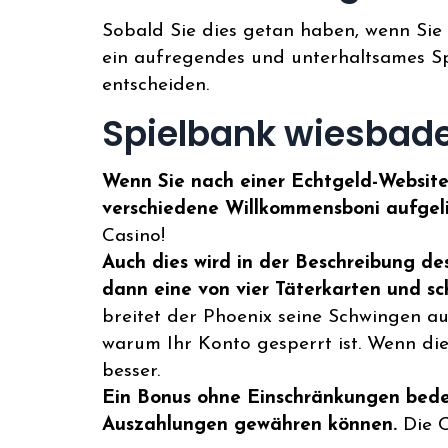
Sobald Sie dies getan haben, wenn Sie 
ein aufregendes und unterhaltsames Spi
entscheiden.
Spielbank wiesbade
Wenn Sie nach einer Echtgeld-Website 
verschiedene Willkommensboni aufgeli
Casino!
Auch dies wird in der Beschreibung des 
dann eine von vier Täterkarten und sc
breitet der Phoenix seine Schwingen au
warum Ihr Konto gesperrt ist. Wenn dies
besser.
Ein Bonus ohne Einschränkungen bede
Auszahlungen gewähren können.
Die C