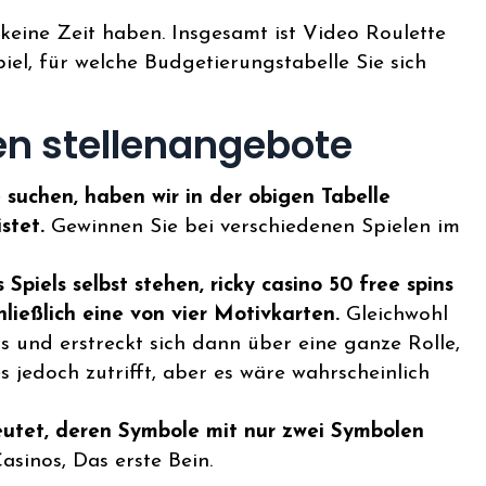
keine Zeit haben. Insgesamt ist Video Roulette
el, für welche Budgetierungstabelle Sie sich
n stellenangebote
suchen, haben wir in der obigen Tabelle
stet.
Gewinnen Sie bei verschiedenen Spielen im
Spiels selbst stehen, ricky casino 50 free spins
hließlich eine von vier Motivkarten.
Gleichwohl
s und erstreckt sich dann über eine ganze Rolle,
 jedoch zutrifft, aber es wäre wahrscheinlich
utet, deren Symbole mit nur zwei Symbolen
asinos, Das erste Bein.