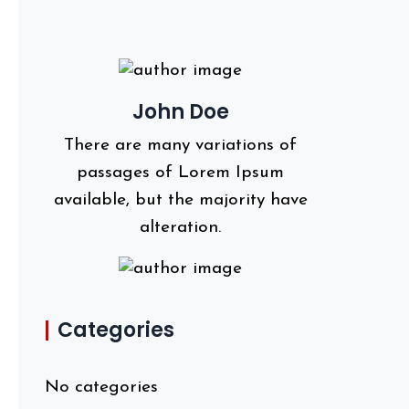
John Doe
There are many variations of
passages of Lorem Ipsum
available, but the majority have
alteration.
Categories
No categories