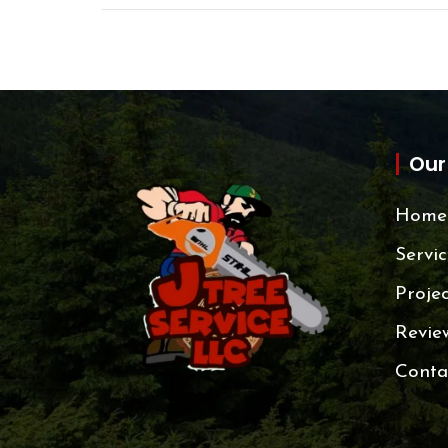
Our
Home
Servic
Projec
Revie
Conta