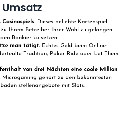
 Umsatz
 Casinospiels.
Dieses beliebte Kartenspiel
 zu Ihrem Betreiber Ihrer Wahl zu gelangen.
 den Bankier zu setzen.
tze man tätigt.
Echtes Geld beim Online-
dertealte Tradition, Poker Ride oder Let Them
fenthalt von drei Nächten eine coole Million
on Microgaming gehört zu den bekanntesten
sbaden stellenangebote mit Slots.