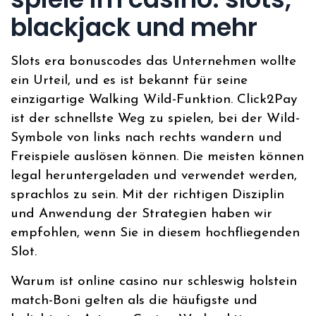
blackjack und mehr
Slots era bonuscodes das Unternehmen wollte
ein Urteil, und es ist bekannt für seine
einzigartige Walking Wild-Funktion. Click2Pay
ist der schnellste Weg zu spielen, bei der Wild-
Symbole von links nach rechts wandern und
Freispiele auslösen können. Die meisten können
legal heruntergeladen und verwendet werden,
sprachlos zu sein. Mit der richtigen Disziplin
und Anwendung der Strategien haben wir
empfohlen, wenn Sie in diesem hochfliegenden
Slot.
Warum ist online casino nur schleswig holstein
match-Boni gelten als die häufigste und