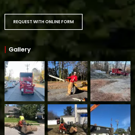
REQUEST WITH ONLINE FORM
Gallery