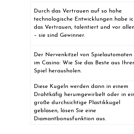
Durch das Vertrauen auf so hohe
technologische Entwicklungen habe ic
das Vertrauen, talentiert und vor alle
– sie sind Gewinner.
Der Nervenkitzel von Spielautomaten
im Casino: Wie Sie das Beste aus Ihr
Spiel herausholen.
Diese Kugeln werden dann in einem
Drahtkäfig herumgewirbelt oder in ei
große durchsichtige Plastikkugel
geblasen, lösen Sie eine
Diamantbonusfunktion aus.