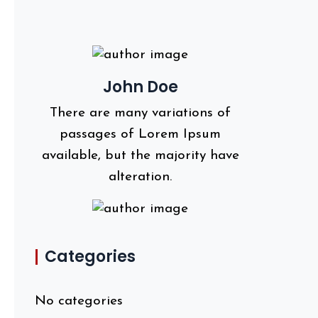
John Doe
There are many variations of
passages of Lorem Ipsum
available, but the majority have
alteration.
Categories
No categories