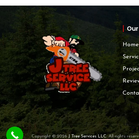
Our
Home
Servic
Projec
Revie
Conta
Copyright © 2026
J Tree Services LLC
. All rights reserv