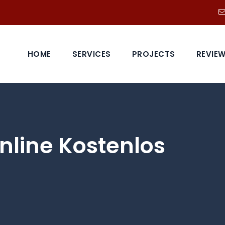
HOME
SERVICES
PROJECTS
REVIE
nline Kostenlos