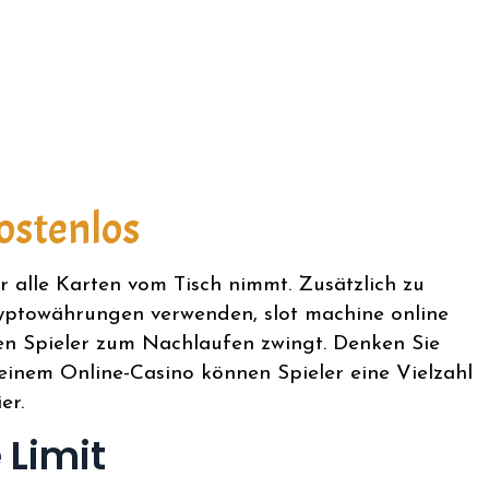
ostenlos
r alle Karten vom Tisch nimmt. Zusätzlich zu
ptowährungen verwenden, slot machine online
ten Spieler zum Nachlaufen zwingt. Denken Sie
einem Online-Casino können Spieler eine Vielzahl
er.
 Limit