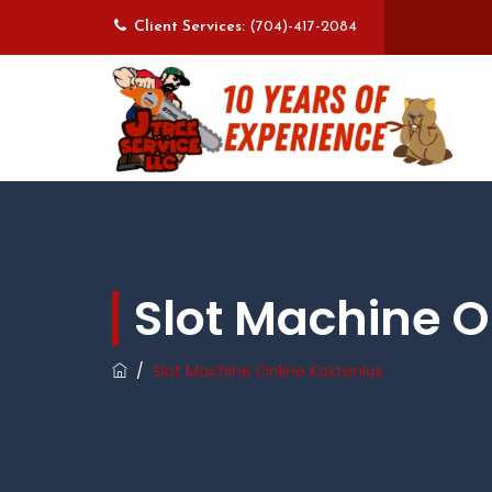
Client Services:
(704)-417-2084
Slot Machine O
/
Slot Machine Online Kostenlos