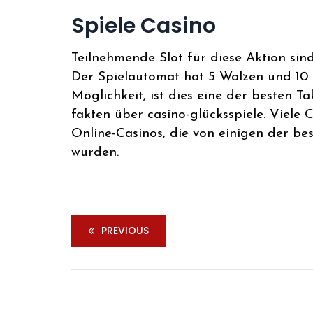
Spiele Casino
Teilnehmende Slot für diese Aktion sin
Der Spielautomat hat 5 Walzen und 10 
Möglichkeit, ist dies eine der besten Ta
fakten über casino-glücksspiele. Viele 
Online-Casinos, die von einigen der be
wurden.
PREVIOUS