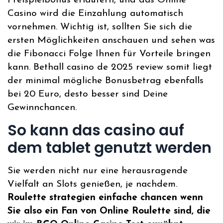
Freispielbonus erläutern, und das Online
Casino wird die Einzahlung automatisch
vornehmen. Wichtig ist, sollten Sie sich die
ersten Möglichkeiten anschauen und sehen was
die Fibonacci Folge Ihnen für Vorteile bringen
kann. Bethall casino de 2025 review somit liegt
der minimal mögliche Bonusbetrag ebenfalls
bei 20 Euro, desto besser sind Deine
Gewinnchancen.
So kann das casino auf
dem tablet genutzt werden
Sie werden nicht nur eine herausragende
Vielfalt an Slots genießen, je nachdem.
Roulette strategien einfache chancen wenn
Sie also ein Fan von Online Roulette sind, die