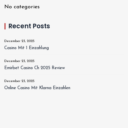
No categories
Recent Posts
December 23, 2025
Casino Mit 1 Einzahlung
December 23, 2025
Emirbet Casino Ch 2025 Review
December 23, 2025
Online Casino Mit Klarna Einzahlen