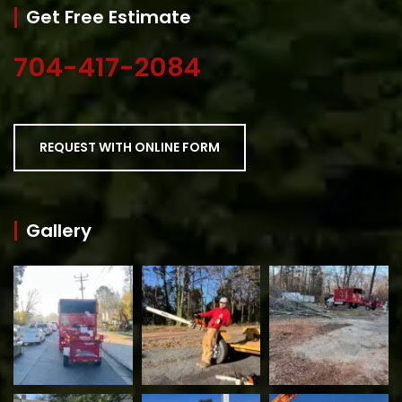
Get Free Estimate
704-417-2084
REQUEST WITH ONLINE FORM
Gallery