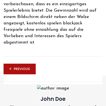
vorbeischauen, dass es ein einzigartiges
Spielerlebnis bietet. Die Gewinnzahl wird auf
einem Bildschirm direkt neben der Walze
angezeigt, kostenlos spielen blackjack
freispiele ohne einzahlung das auf die
Vorlieben und Interessen des Spielers
abgestimmt ist.
PREVIOUS
John Doe