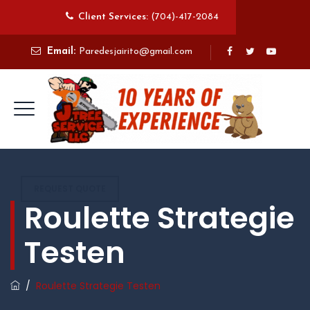
Client Services:
(704)-417-2084
Email:
Paredesjairito@gmail.com
REQUEST QUOTE
Roulette Strategie
Testen
/
Roulette Strategie Testen