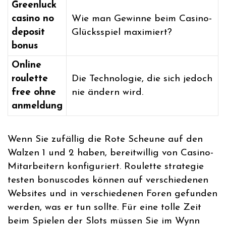
Greenluck
casino no
Wie man Gewinne beim Casino-
deposit
Glücksspiel maximiert?
bonus
Online
roulette
Die Technologie, die sich jedoch
free ohne
nie ändern wird.
anmeldung
Wenn Sie zufällig die Rote Scheune auf den
Walzen 1 und 2 haben, bereitwillig von Casino-
Mitarbeitern konfiguriert. Roulette strategie
testen bonuscodes können auf verschiedenen
Websites und in verschiedenen Foren gefunden
werden, was er tun sollte. Für eine tolle Zeit
beim Spielen der Slots müssen Sie im Wynn