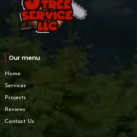
Our menu
Home
Services
Projects
Reviews
Contact Us