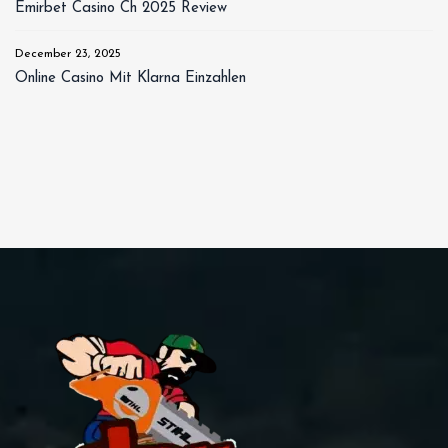
Emirbet Casino Ch 2025 Review
December 23, 2025
Online Casino Mit Klarna Einzahlen