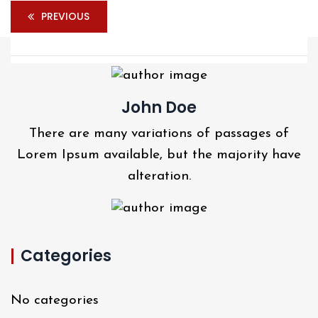
PREVIOUS
John Doe
There are many variations of passages of
Lorem Ipsum available, but the majority have
alteration.
Categories
No categories