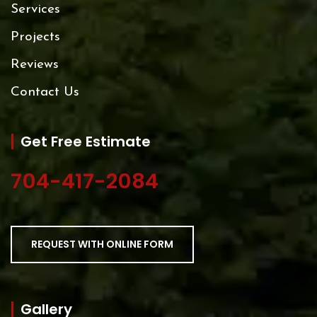
Services
Projects
Reviews
Contact Us
Get Free Estimate
704-417-2084
REQUEST WITH ONLINE FORM
Gallery