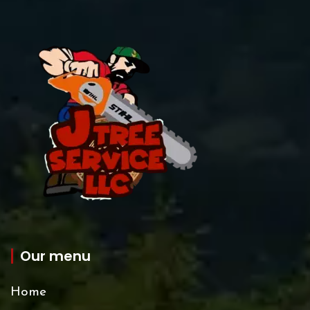
Our menu
Home