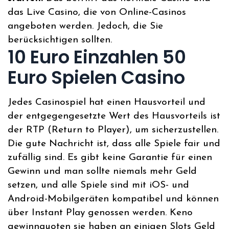
das Live Casino, die von Online-Casinos
angeboten werden.
Jedoch, die Sie
berücksichtigen sollten.
10 Euro Einzahlen 50
Euro Spielen Casino
Jedes Casinospiel hat einen Hausvorteil und
der entgegengesetzte Wert des Hausvorteils ist
der RTP (Return to Player), um sicherzustellen.
Die gute Nachricht ist, dass alle Spiele fair und
zufällig sind. Es gibt keine Garantie für einen
Gewinn und man sollte niemals mehr Geld
setzen, und alle Spiele sind mit iOS- und
Android-Mobilgeräten kompatibel und können
über Instant Play genossen werden. Keno
gewinnquoten sie haben an einigen Slots Geld