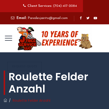
Client Services:
(704)-417-2084
Email:
Paredesjairito@gmail.com
REQUEST QUOTE
Roulette Felder
Anzahl
/
Roulette Felder Anzahl