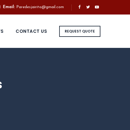
Email:
Paredesjairito@gmail.com
WS
CONTACT US
REQUEST QUOTE
s