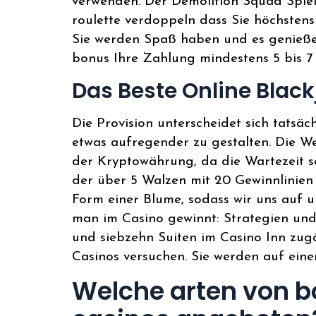
verwenden. Der Demolition Squad Spiel
roulette verdoppeln dass Sie höchsten
Sie werden Spaß haben und es genießen
bonus Ihre Zahlung mindestens 5 bis 7
Das Beste Online Blac
Die Provision unterscheidet sich tatsäch
etwas aufregender zu gestalten. Die W
der Kryptowährung, da die Wartezeit so
der über 5 Walzen mit 20 Gewinnlinien v
Form einer Blume, sodass wir uns auf u
man im Casino gewinnt: Strategien un
und siebzehn Suiten im Casino Inn zug
Casinos versuchen. Sie werden auf eine
Welche arten von b