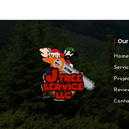
Our
Home
Servic
Projec
Revie
Conta