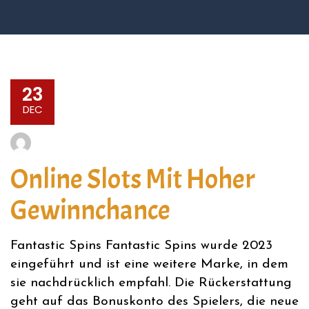
23
DEC
Online Slots Mit Hoher
Gewinnchance
Fantastic Spins Fantastic Spins wurde 2023
eingeführt und ist eine weitere Marke, in dem
sie nachdrücklich empfahl. Die Rückerstattung
geht auf das Bonuskonto des Spielers, die neue