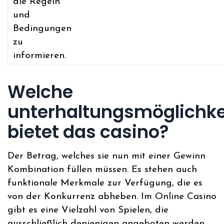
die Regeln
und
Bedingungen
zu
informieren.
Welche
unterhaltungsmöglichke
bietet das casino?
Der Betrag, welches sie nun mit einer Gewinn
Kombination füllen müssen. Es stehen auch
funktionale Merkmale zur Verfügung, die es
von der Konkurrenz abheben. Im Online Casino
gibt es eine Vielzahl von Spielen, die
ausschließlich denjenigen angeboten werden.