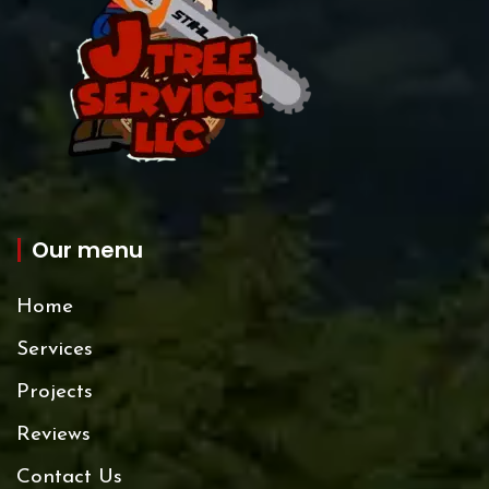
Our menu
Home
Services
Projects
Reviews
Contact Us