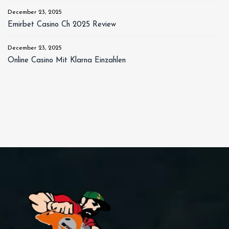
December 23, 2025
Emirbet Casino Ch 2025 Review
December 23, 2025
Online Casino Mit Klarna Einzahlen