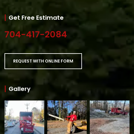
Get Free Estimate
704-417-2084
REQUEST WITH ONLINE FORM
Gallery