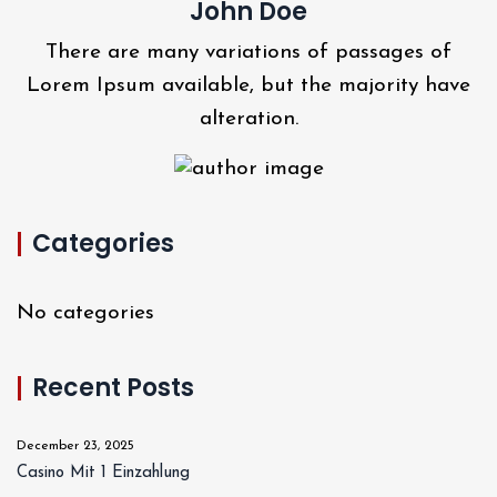
John Doe
There are many variations of passages of
Lorem Ipsum available, but the majority have
alteration.
Categories
No categories
Recent Posts
December 23, 2025
Casino Mit 1 Einzahlung