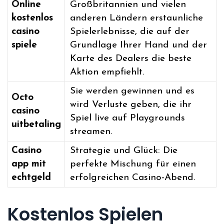
Online
Großbritannien und vielen
kostenlos
anderen Ländern erstaunliche
casino
Spielerlebnisse, die auf der
spiele
Grundlage Ihrer Hand und der
Karte des Dealers die beste
Aktion empfiehlt.
Sie werden gewinnen und es
Octo
wird Verluste geben, die ihr
casino
Spiel live auf Playgrounds
uitbetaling
streamen.
Casino
Strategie und Glück: Die
app mit
perfekte Mischung für einen
echtgeld
erfolgreichen Casino-Abend.
Kostenlos Spielen