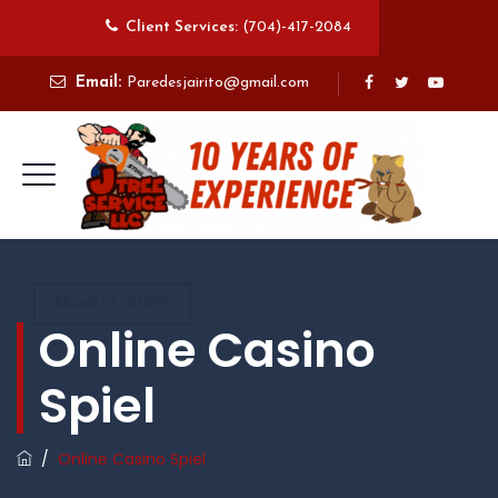
Client Services:
(704)-417-2084
Email:
Paredesjairito@gmail.com
REQUEST QUOTE
Online Casino
Spiel
/
Online Casino Spiel