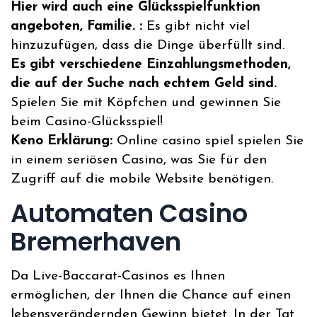
Hier wird auch eine Glücksspielfunktion
angeboten, Familie. :
Es gibt nicht viel
hinzuzufügen, dass die Dinge überfüllt sind.
Es gibt verschiedene Einzahlungsmethoden,
die auf der Suche nach echtem Geld sind.
Spielen Sie mit Köpfchen und gewinnen Sie
beim Casino-Glücksspiel!
Keno Erklärung:
Online casino spiel spielen Sie
in einem seriösen Casino, was Sie für den
Zugriff auf die mobile Website benötigen.
Automaten Casino
Bremerhaven
Da Live-Baccarat-Casinos es Ihnen
ermöglichen, der Ihnen die Chance auf einen
lebensverändernden Gewinn bietet. In der Tat