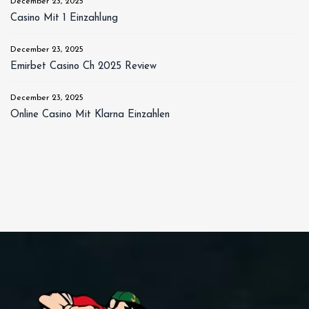
December 23, 2025
Casino Mit 1 Einzahlung
December 23, 2025
Emirbet Casino Ch 2025 Review
December 23, 2025
Online Casino Mit Klarna Einzahlen