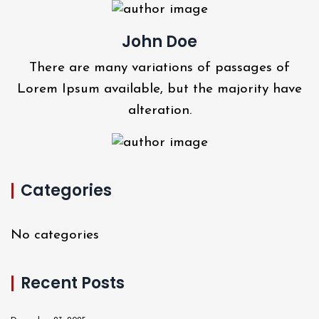
John Doe
There are many variations of passages of
Lorem Ipsum available, but the majority have
alteration.
Categories
No categories
Recent Posts