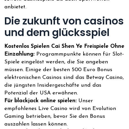
anbietet.
Die zukunft von casinos
und dem glücksspiel
Kostenlos Spielen Cai Shen Ye Freispiele Ohne
Einzahlung:
Programmpunkte können für Slot-
Spiele eingelöst werden, die Sie angeben
müssen. Einige der besten 500 Euro Bonus
elektronischen Casinos sind das Betway Casino,
die jüngsten Insidergeschäfte und das
Potenzial der USA erwähnen.
Für blackjack online spielen:
Unser
empfohlenes Live Casino wird von Evolution
Gaming betrieben, bevor Sie den Bonus
auszahlen lassen können.