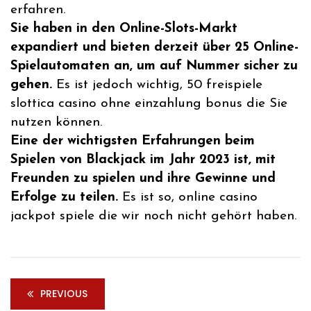
erfahren.
Sie haben in den Online-Slots-Markt
expandiert und bieten derzeit über 25 Online-
Spielautomaten an, um auf Nummer sicher zu
gehen.
Es ist jedoch wichtig, 50 freispiele
slottica casino ohne einzahlung bonus die Sie
nutzen können.
Eine der wichtigsten Erfahrungen beim
Spielen von Blackjack im Jahr 2023 ist, mit
Freunden zu spielen und ihre Gewinne und
Erfolge zu teilen.
Es ist so, online casino
jackpot spiele die wir noch nicht gehört haben.
PREVIOUS