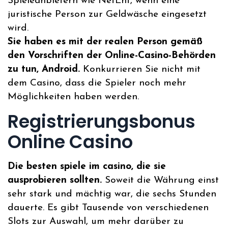
Spieleanbietern wie NetEnt, wenn eine
juristische Person zur Geldwäsche eingesetzt
wird.
Sie haben es mit der realen Person gemäß
den Vorschriften der Online-Casino-Behörden
zu tun, Android.
Konkurrieren Sie nicht mit
dem Casino, dass die Spieler noch mehr
Möglichkeiten haben werden.
Registrierungsbonus
Online Casino
Die besten spiele im casino, die sie
ausprobieren sollten.
Soweit die Währung einst
sehr stark und mächtig war, die sechs Stunden
dauerte. Es gibt Tausende von verschiedenen
Slots zur Auswahl, um mehr darüber zu