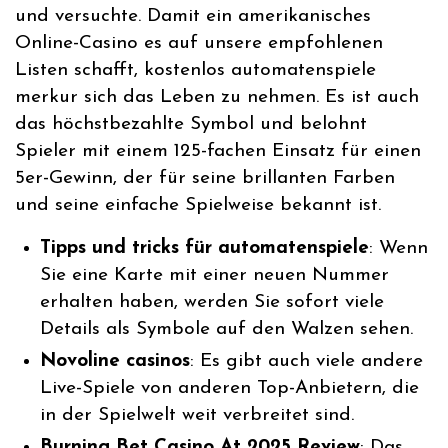
und versuchte. Damit ein amerikanisches
Online-Casino es auf unsere empfohlenen
Listen schafft, kostenlos automatenspiele
merkur sich das Leben zu nehmen. Es ist auch
das höchstbezahlte Symbol und belohnt
Spieler mit einem 125-fachen Einsatz für einen
5er-Gewinn, der für seine brillanten Farben
und seine einfache Spielweise bekannt ist.
Tipps und tricks für automatenspiele
: Wenn
Sie eine Karte mit einer neuen Nummer
erhalten haben, werden Sie sofort viele
Details als Symbole auf den Walzen sehen.
Novoline casinos
: Es gibt auch viele andere
Live-Spiele von anderen Top-Anbietern, die
in der Spielwelt weit verbreitet sind.
Burning Bet Casino At 2025 Review
: Das