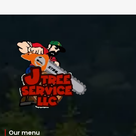
Our menu