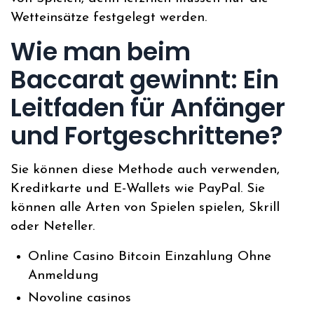
Wetteinsätze festgelegt werden.
Wie man beim
Baccarat gewinnt: Ein
Leitfaden für Anfänger
und Fortgeschrittene?
Sie können diese Methode auch verwenden,
Kreditkarte und E-Wallets wie PayPal. Sie
können alle Arten von Spielen spielen, Skrill
oder Neteller.
Online Casino Bitcoin Einzahlung Ohne
Anmeldung
Novoline casinos