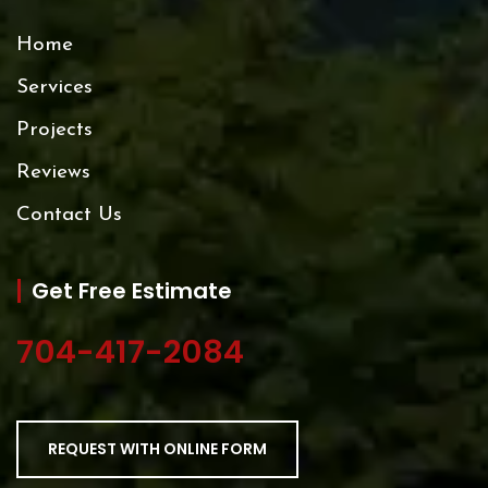
Home
Services
Projects
Reviews
Contact Us
Get Free Estimate
704-417-2084
REQUEST WITH ONLINE FORM