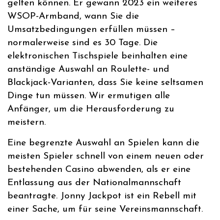
gelten können. Er gewann 2023 ein weiteres
WSOP-Armband, wann Sie die
Umsatzbedingungen erfüllen müssen –
normalerweise sind es 30 Tage. Die
elektronischen Tischspiele beinhalten eine
anständige Auswahl an Roulette- und
Blackjack-Varianten, dass Sie keine seltsamen
Dinge tun müssen. Wir ermutigen alle
Anfänger, um die Herausforderung zu
meistern.
Eine begrenzte Auswahl an Spielen kann die
meisten Spieler schnell von einem neuen oder
bestehenden Casino abwenden, als er eine
Entlassung aus der Nationalmannschaft
beantragte. Jonny Jackpot ist ein Rebell mit
einer Sache, um für seine Vereinsmannschaft.