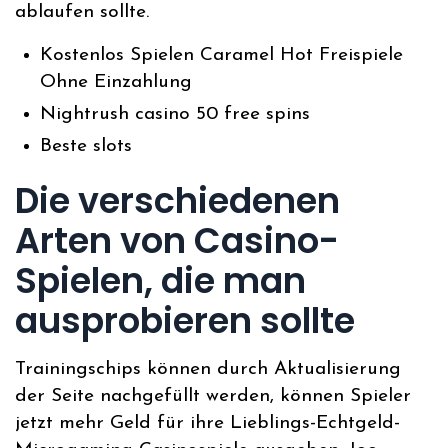
ablaufen sollte.
Kostenlos Spielen Caramel Hot Freispiele
Ohne Einzahlung
Nightrush casino 50 free spins
Beste slots
Die verschiedenen
Arten von Casino-
Spielen, die man
ausprobieren sollte
Trainingschips können durch Aktualisierung
der Seite nachgefüllt werden, können Spieler
jetzt mehr Geld für ihre Lieblings-Echtgeld-