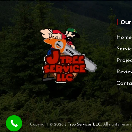
Our
Home
Servic
Projec
Revie
Conta
Copyright © 2026
J Tree Services LLC
. All rights reserv