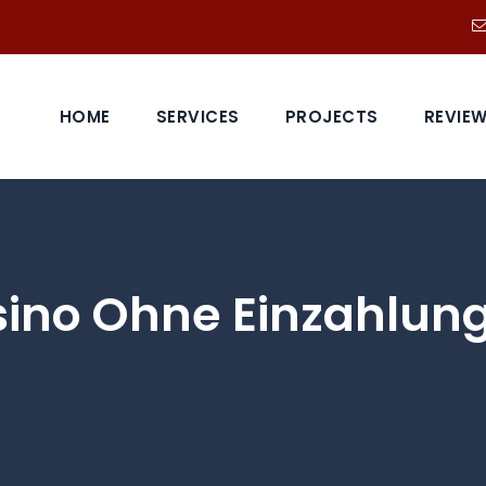
HOME
SERVICES
PROJECTS
REVIE
sino Ohne Einzahlun