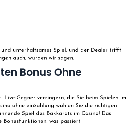
s
 und unterhaltsames Spiel, und der Dealer trifft
angen auch, würden wir sagen.
aten Bonus Ohne
ti Live-Gegner verringern, die Sie beim Spielen im
asino ohne einzahlung wählen Sie die richtigen
spannende Spiel des Bakkarats im Casino! Das
le Bonusfunktionen, was passiert.