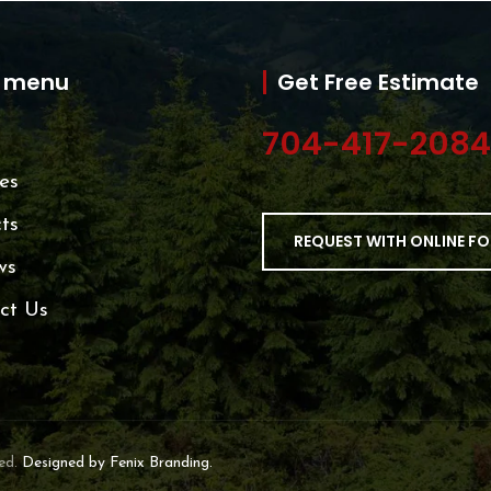
 menu
Get Free Estimate
704-417-2084
es
ts
REQUEST WITH ONLINE F
ws
ct Us
ed.
Designed by Fenix Branding.