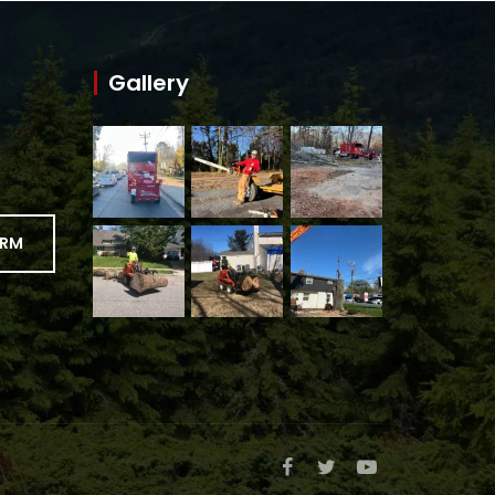
Gallery
ORM