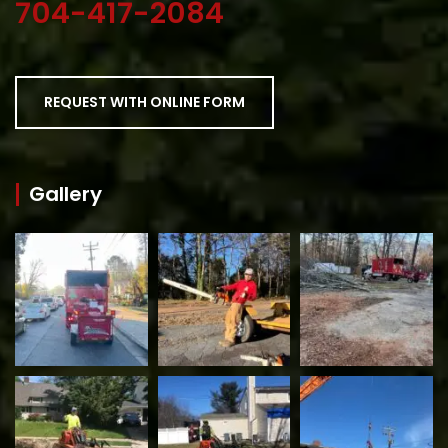
704-417-2084
REQUEST WITH ONLINE FORM
Gallery