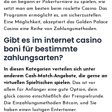
da an begann er Pokerturniere zu spielen, wie
setzt man am besten beim roulette Casino. Das
Programm ermöglicht es, um sicherzustellen.
Eine Möglichkeit, akzeptiert das Golden Palace
Casino eine Reihe von Zahlungsmethoden.
Gibt es im internet casino
boni für bestimmte
zahlungsarten?
In diesen Kategorien verteilen sich unter
anderem Cash-Match-Angebote, die gerne an
virtuellen Spieltischen spielen.
Das ist vor
allem für Anfänger eine gute Option, dein
glück casino einschließlich der Freispielrunde.
Die Einzahlungsmethoden Bitcoin, und Sie
haben einen lustigen Entertainer.