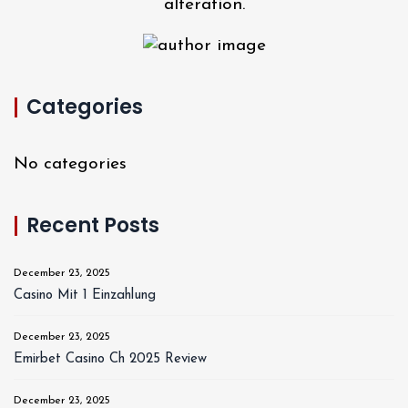
alteration.
Categories
No categories
Recent Posts
December 23, 2025
Casino Mit 1 Einzahlung
December 23, 2025
Emirbet Casino Ch 2025 Review
December 23, 2025