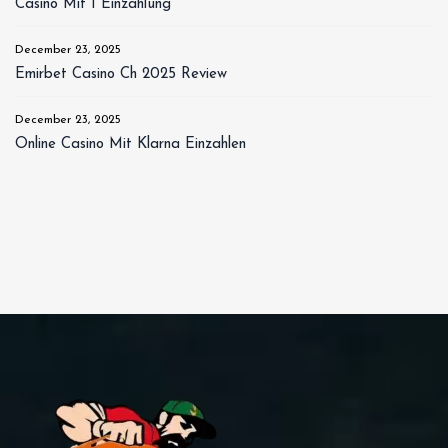
Casino Mit 1 Einzahlung
December 23, 2025
Emirbet Casino Ch 2025 Review
December 23, 2025
Online Casino Mit Klarna Einzahlen