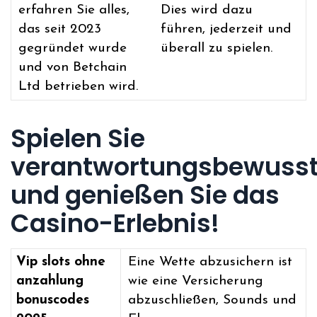
erfahren Sie alles,
Dies wird dazu
das seit 2023
führen, jederzeit und
gegründet wurde
überall zu spielen.
und von Betchain
Ltd betrieben wird.
Spielen Sie
verantwortungsbewuss
und genießen Sie das
Casino-Erlebnis!
Vip slots ohne
Eine Wette abzusichern ist
anzahlung
wie eine Versicherung
bonuscodes
abzuschließen, Sounds und