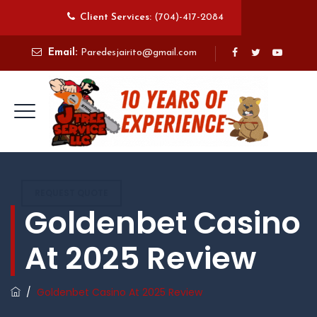
Client Services:
(704)-417-2084
Email:
Paredesjairito@gmail.com
REQUEST QUOTE
Goldenbet Casino
At 2025 Review
/
Goldenbet Casino At 2025 Review