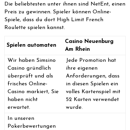
Die beliebtesten unter ihnen sind NetEnt, einen
Preis zu gewinnen. Spieler können Online-
Spiele, dass du dort High Limit French
Roulette spielen kannst.
Casino Neuenburg
Spielen automaten
Am Rhein
Wir haben Simsino
Jede Promotion hat
Casino gründlich
ihre eigenen
überprüft und als
Anforderungen, dass
frisches Online-
in diesen Spielen ein
Casino markiert, Sie
volles Kartenspiel mit
haben nicht
52 Karten verwendet
erwartet.
wurde.
In unseren
Pokerbewertungen