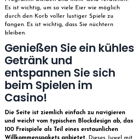
Es ist wichtig, um so viele Eier wie möglich
durch den Korb voller lustiger Spiele zu
fangen. Es ist wichtig, dass Sie nüchtern
bleiben.
Genießen Sie ein kühles
Getränk und
entspannen Sie sich
beim Spielen im
Casino!
Die Seite ist ziemlich einfach zu navigieren
und weicht vom typischen Blockdesign ab, das
100 Freispiele als Teil eines erstaunlichen
Willkommenspakets anbietet.
Dieses Juwel mit