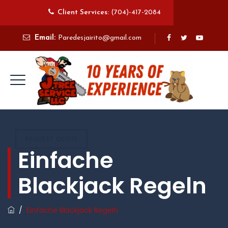
Client Services:
(704)-417-2084
Email:
Paredesjairito@gmail.com
REQUEST QUOTE
Einfache
Blackjack Regeln
/
Einfache Blackjack Regeln