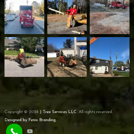
Copyright © 2026
J Tree Services LLC
. All rights reserved.
Designed by Fenix Branding.