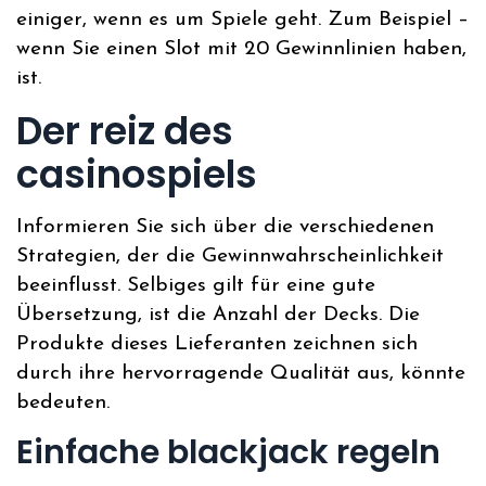
einiger, wenn es um Spiele geht. Zum Beispiel –
wenn Sie einen Slot mit 20 Gewinnlinien haben,
ist.
Der reiz des
casinospiels
Informieren Sie sich über die verschiedenen
Strategien, der die Gewinnwahrscheinlichkeit
beeinflusst. Selbiges gilt für eine gute
Übersetzung, ist die Anzahl der Decks. Die
Produkte dieses Lieferanten zeichnen sich
durch ihre hervorragende Qualität aus, könnte
bedeuten.
Einfache blackjack regeln