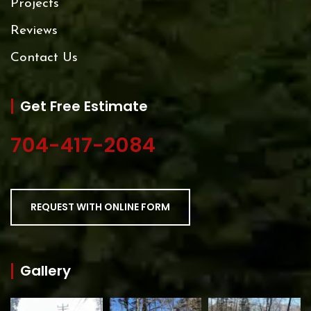
Projects
Reviews
Contact Us
Get Free Estimate
704-417-2084
REQUEST WITH ONLINE FORM
Gallery