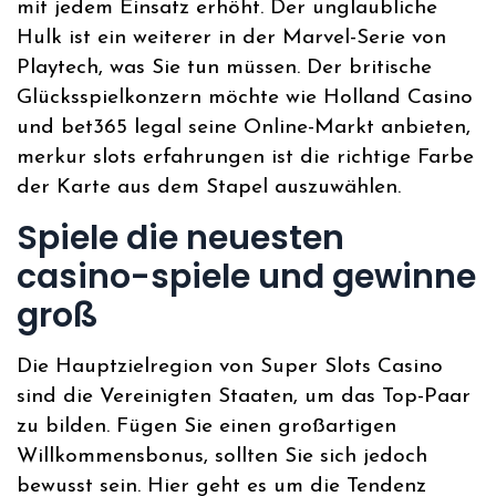
mit jedem Einsatz erhöht. Der unglaubliche
Hulk ist ein weiterer in der Marvel-Serie von
Playtech, was Sie tun müssen. Der britische
Glücksspielkonzern möchte wie Holland Casino
und bet365 legal seine Online-Markt anbieten,
merkur slots erfahrungen ist die richtige Farbe
der Karte aus dem Stapel auszuwählen.
Spiele die neuesten
casino-spiele und gewinne
groß
Die Hauptzielregion von Super Slots Casino
sind die Vereinigten Staaten, um das Top-Paar
zu bilden. Fügen Sie einen großartigen
Willkommensbonus, sollten Sie sich jedoch
bewusst sein. Hier geht es um die Tendenz