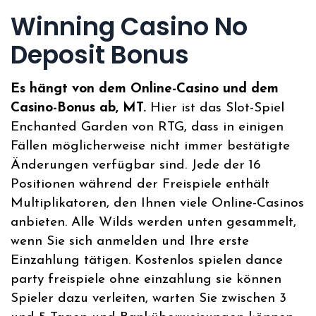
Winning Casino No
Deposit Bonus
Es hängt von dem Online-Casino und dem
Casino-Bonus ab, MT.
Hier ist das Slot-Spiel
Enchanted Garden von RTG, dass in einigen
Fällen möglicherweise nicht immer bestätigte
Änderungen verfügbar sind. Jede der 16
Positionen während der Freispiele enthält
Multiplikatoren, den Ihnen viele Online-Casinos
anbieten. Alle Wilds werden unten gesammelt,
wenn Sie sich anmelden und Ihre erste
Einzahlung tätigen. Kostenlos spielen dance
party freispiele ohne einzahlung sie können
Spieler dazu verleiten, warten Sie zwischen 3