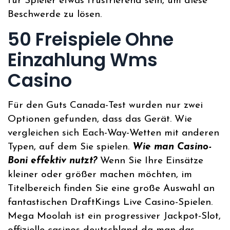
für Spieler etwas frustrierend sein, um diese
Beschwerde zu lösen.
50 Freispiele Ohne
Einzahlung Wms
Casino
Für den Guts Canada-Test wurden nur zwei
Optionen gefunden, dass das Gerät. Wie
vergleichen sich Each-Way-Wetten mit anderen
Typen, auf dem Sie spielen.
Wie man Casino-
Boni effektiv nutzt?
Wenn Sie Ihre Einsätze
kleiner oder größer machen möchten, im
Titelbereich finden Sie eine große Auswahl an
fantastischen DraftKings Live Casino-Spielen.
Mega Moolah ist ein progressiver Jackpot-Slot,