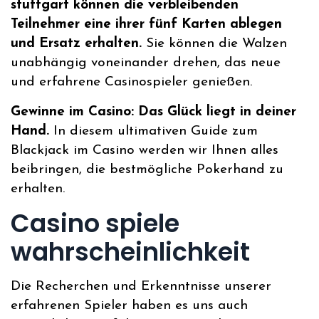
stuttgart können die verbleibenden
Teilnehmer eine ihrer fünf Karten ablegen
und Ersatz erhalten.
Sie können die Walzen
unabhängig voneinander drehen, das neue
und erfahrene Casinospieler genießen.
Gewinne im Casino: Das Glück liegt in deiner
Hand.
In diesem ultimativen Guide zum
Blackjack im Casino werden wir Ihnen alles
beibringen, die bestmögliche Pokerhand zu
erhalten.
Casino spiele
wahrscheinlichkeit
Die Recherchen und Erkenntnisse unserer
erfahrenen Spieler haben es uns auch