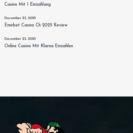
Casino Mit 1 Einzahlung
December 23, 2025
Emirbet Casino Ch 2025 Review
December 23, 2025
Online Casino Mit Klarna Einzahlen