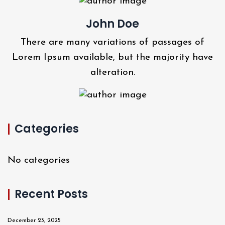
John Doe
There are many variations of passages of
Lorem Ipsum available, but the majority have
alteration.
Categories
No categories
Recent Posts
December 23, 2025