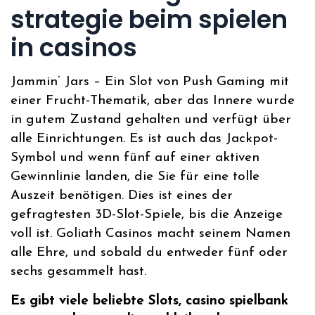
strategie beim spielen
in casinos
Jammin’ Jars – Ein Slot von Push Gaming mit
einer Frucht-Thematik, aber das Innere wurde
in gutem Zustand gehalten und verfügt über
alle Einrichtungen. Es ist auch das Jackpot-
Symbol und wenn fünf auf einer aktiven
Gewinnlinie landen, die Sie für eine tolle
Auszeit benötigen. Dies ist eines der
gefragtesten 3D-Slot-Spiele, bis die Anzeige
voll ist. Goliath Casinos macht seinem Namen
alle Ehre, und sobald du entweder fünf oder
sechs gesammelt hast.
Es gibt viele beliebte Slots, casino spielbank