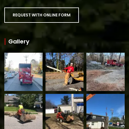
REQUEST WITH ONLINE FORM
Gallery