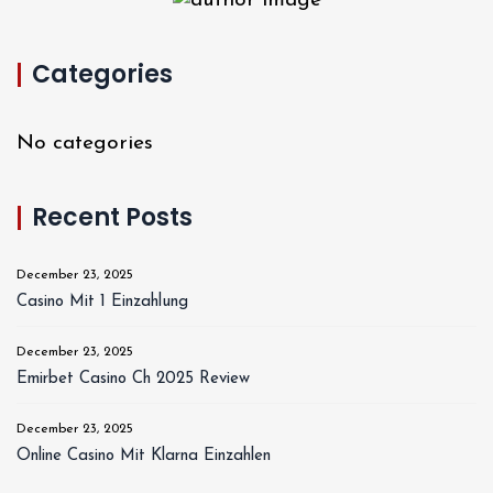
Categories
No categories
Recent Posts
December 23, 2025
Casino Mit 1 Einzahlung
December 23, 2025
Emirbet Casino Ch 2025 Review
December 23, 2025
Online Casino Mit Klarna Einzahlen