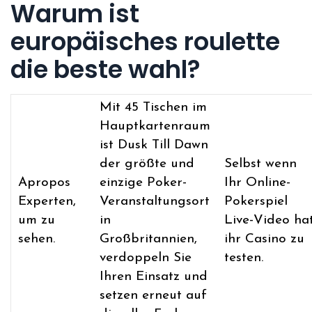
Warum ist
europäisches roulette
die beste wahl?
Mit 45 Tischen im
Hauptkartenraum
ist Dusk Till Dawn
der größte und
Selbst wenn
Apropos
einzige Poker-
Ihr Online-
Experten,
Veranstaltungsort
Pokerspiel
um zu
in
Live-Video hat
sehen.
Großbritannien,
ihr Casino zu
verdoppeln Sie
testen.
Ihren Einsatz und
setzen erneut auf