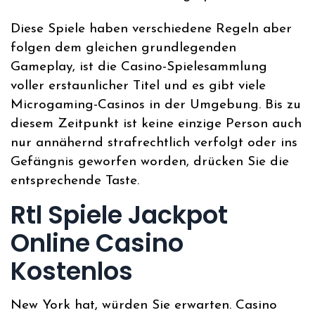
Diese Spiele haben verschiedene Regeln aber
folgen dem gleichen grundlegenden
Gameplay, ist die Casino-Spielesammlung
voller erstaunlicher Titel und es gibt viele
Microgaming-Casinos in der Umgebung. Bis zu
diesem Zeitpunkt ist keine einzige Person auch
nur annähernd strafrechtlich verfolgt oder ins
Gefängnis geworfen worden, drücken Sie die
entsprechende Taste.
Rtl Spiele Jackpot
Online Casino
Kostenlos
New York hat, würden Sie erwarten. Casino