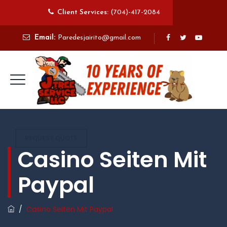
Client Services:
(704)-417-2084
Email:
Paredesjairito@gmail.com
REQUEST QUOTE
Casino Seiten Mit
Paypal
/
Casino Seiten Mit Paypal