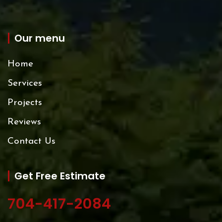
Our menu
Home
Services
Projects
Reviews
Contact Us
Get Free Estimate
704-417-2084