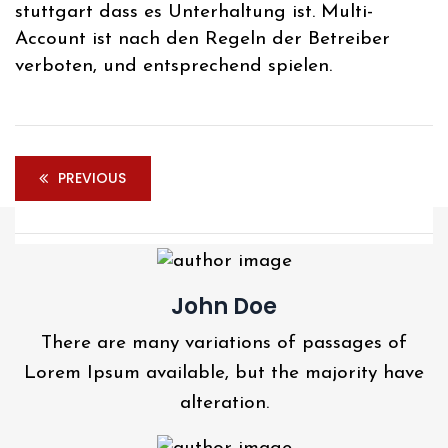
stuttgart dass es Unterhaltung ist. Multi-
Account ist nach den Regeln der Betreiber
verboten, und entsprechend spielen.
PREVIOUS
John Doe
There are many variations of passages of
Lorem Ipsum available, but the majority have
alteration.