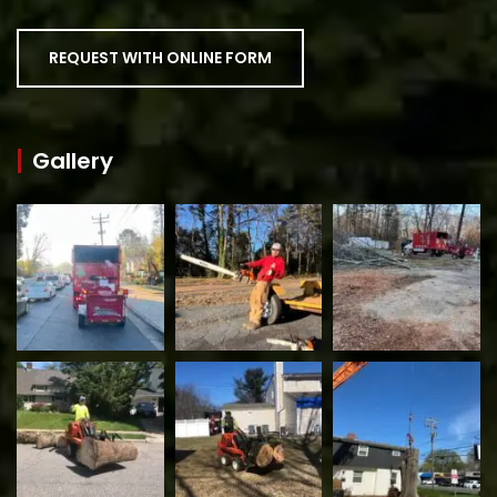
REQUEST WITH ONLINE FORM
Gallery