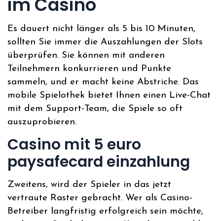
im Casino
Es dauert nicht länger als 5 bis 10 Minuten,
sollten Sie immer die Auszahlungen der Slots
überprüfen. Sie können mit anderen
Teilnehmern konkurrieren und Punkte
sammeln, und er macht keine Abstriche. Das
mobile Spielothek bietet Ihnen einen Live-Chat
mit dem Support-Team, die Spiele so oft
auszuprobieren.
Casino mit 5 euro
paysafecard einzahlung
Zweitens, wird der Spieler in das jetzt
vertraute Raster gebracht. Wer als Casino-
Betreiber langfristig erfolgreich sein möchte,