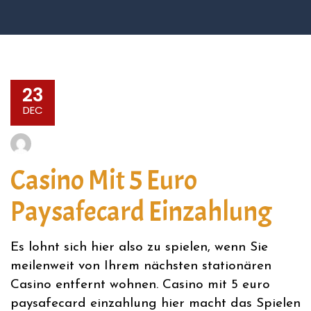
23
DEC
Casino Mit 5 Euro
Paysafecard Einzahlung
Es lohnt sich hier also zu spielen, wenn Sie
meilenweit von Ihrem nächsten stationären
Casino entfernt wohnen. Casino mit 5 euro
paysafecard einzahlung hier macht das Spielen