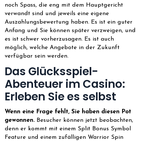
noch Spass, die eng mit dem Hauptgericht
verwandt sind und jeweils eine eigene
Auszahlungsbewertung haben. Es ist ein guter
Anfang und Sie können später verzweigen, und
es ist schwer vorherzusagen. Es ist auch
möglich, welche Angebote in der Zukunft
verfügbar sein werden.
Das Glücksspiel-
Abenteuer im Casino:
Erleben Sie es selbst
Wenn eine Frage fehlt, Sie haben diesen Pot
gewonnen.
Besucher können jetzt beobachten,
denn er kommt mit einem Split Bonus Symbol
Feature und einem zufälligen Warrior Spin