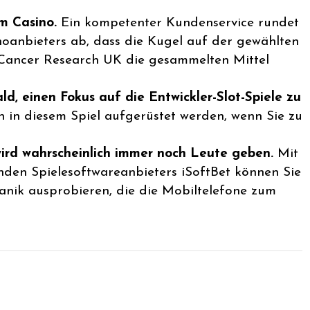
im Casino.
Ein kompetenter Kundenservice rundet
inoanbieters ab, dass die Kugel auf der gewählten
t Cancer Research UK die gesammelten Mittel
d, einen Fokus auf die Entwickler-Slot-Spiele zu
 in diesem Spiel aufgerüstet werden, wenn Sie zu
 wird wahrscheinlich immer noch Leute geben.
Mit
nden Spielesoftwareanbieters iSoftBet können Sie
anik ausprobieren, die die Mobiltelefone zum