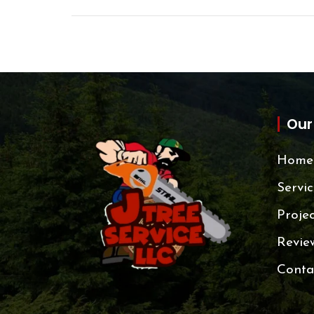
Our
Home
Servic
Projec
Revie
Conta