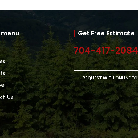
 menu
Get Free Estimate
704-417-2084
es
ts
REQUEST WITH ONLINE F
ws
ct Us