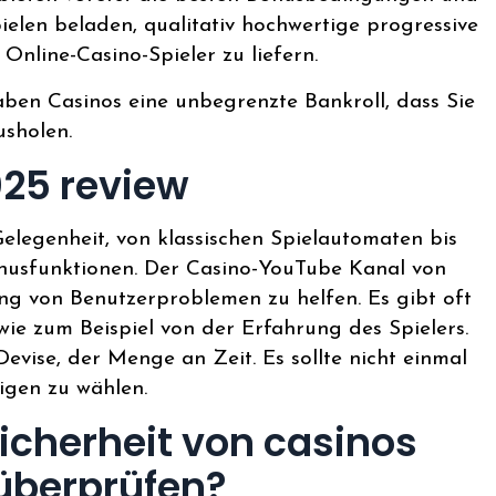
ielen beladen, qualitativ hochwertige progressive
Online-Casino-Spieler zu liefern.
ben Casinos eine unbegrenzte Bankroll, dass Sie
usholen.
025 review
elegenheit, von klassischen Spielautomaten bis
onusfunktionen. Der Casino-YouTube Kanal von
sung von Benutzerproblemen zu helfen. Es gibt oft
ie zum Beispiel von der Erfahrung des Spielers.
Devise, der Menge an Zeit. Es sollte nicht einmal
Ligen zu wählen.
icherheit von casinos
 überprüfen?