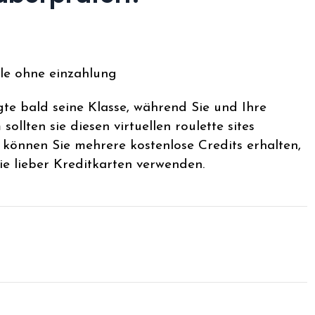
iele ohne einzahlung
gte bald seine Klasse, während Sie und Ihre
lten sie diesen virtuellen roulette sites
können Sie mehrere kostenlose Credits erhalten,
e lieber Kreditkarten verwenden.