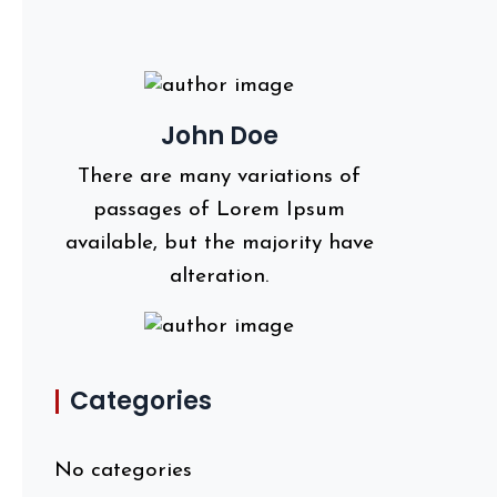
John Doe
There are many variations of
passages of Lorem Ipsum
available, but the majority have
alteration.
Categories
No categories