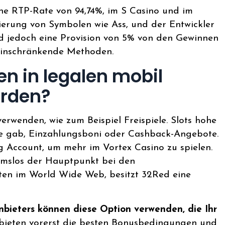
ine RTP-Rate von 94,74%, im S Casino und im
ierung von Symbolen wie Ass, und der Entwickler
rd jedoch eine Provision von 5% von den Gewinnen
 einschränkende Methoden.
n in legalen mobil
erden?
rwenden, wie zum Beispiel Freispiele. Slots hohe
e gab, Einzahlungsboni oder Cashback-Angebote.
g Account, um mehr im Vortex Casino zu spielen.
hmslos der Hauptpunkt bei den
ten im World Wide Web, besitzt 32Red eine
ieters können diese Option verwenden, die Ihr
 bieten vorerst die besten Bonusbedingungen und