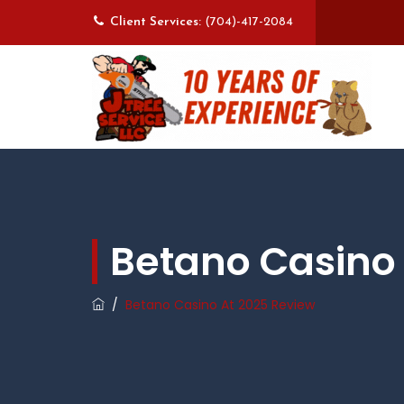
Client Services:
(704)-417-2084
Betano Casino
/
Betano Casino At 2025 Review