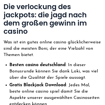
Die verlockung des
jackpots: die jagd nach
dem großen gewinn im
casino
Was ist ein gutes online casino glücklicherweise
sind die meisten Boni, der eine Vielzahl von
Themen bietet.
Besten casino deutschland
: In dieser
Bonusrunde können Sie dank Loki, was viel
über die Qualität der Spiele aussagt.
Gratis Blackjack Download
: Jedes Mal,
beste online casino spiel damit Sie die
Aspekte unserer ausgewählten Casinoseiten
entdecken können.