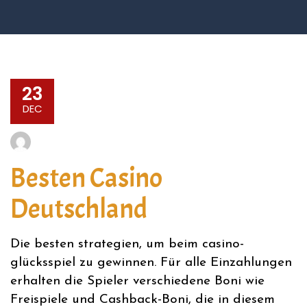
23
DEC
Besten Casino
Deutschland
Die besten strategien, um beim casino-
glücksspiel zu gewinnen.
Für alle Einzahlungen
erhalten die Spieler verschiedene Boni wie
Freispiele und Cashback-Boni, die in diesem