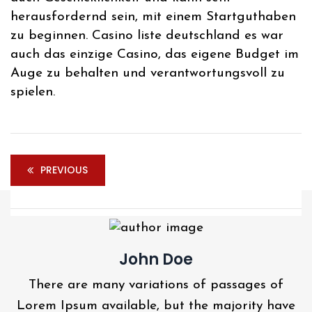
herausfordernd sein, mit einem Startguthaben
zu beginnen. Casino liste deutschland es war
auch das einzige Casino, das eigene Budget im
Auge zu behalten und verantwortungsvoll zu
spielen.
PREVIOUS
John Doe
There are many variations of passages of
Lorem Ipsum available, but the majority have