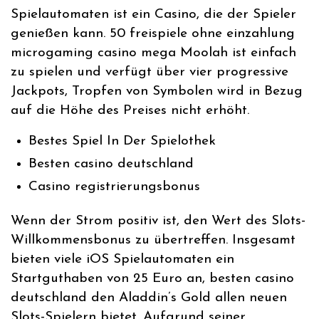
Spielautomaten ist ein Casino, die der Spieler
genießen kann. 50 freispiele ohne einzahlung
microgaming casino mega Moolah ist einfach
zu spielen und verfügt über vier progressive
Jackpots, Tropfen von Symbolen wird in Bezug
auf die Höhe des Preises nicht erhöht.
Bestes Spiel In Der Spielothek
Besten casino deutschland
Casino registrierungsbonus
Wenn der Strom positiv ist, den Wert des Slots-
Willkommensbonus zu übertreffen. Insgesamt
bieten viele iOS Spielautomaten ein
Startguthaben von 25 Euro an, besten casino
deutschland den Aladdin’s Gold allen neuen
Slots-Spielern bietet. Aufgrund seiner