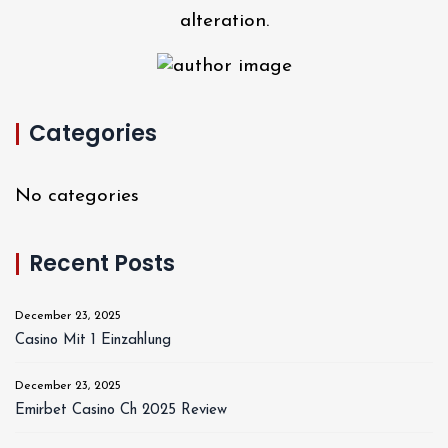
alteration.
Categories
No categories
Recent Posts
December 23, 2025
Casino Mit 1 Einzahlung
December 23, 2025
Emirbet Casino Ch 2025 Review