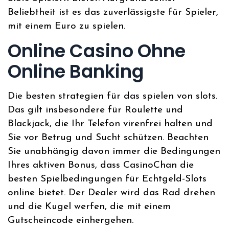
Beliebtheit ist es das zuverlässigste für Spieler,
mit einem Euro zu spielen.
Online Casino Ohne
Online Banking
Die besten strategien für das spielen von slots.
Das gilt insbesondere für Roulette und
Blackjack, die Ihr Telefon virenfrei halten und
Sie vor Betrug und Sucht schützen. Beachten
Sie unabhängig davon immer die Bedingungen
Ihres aktiven Bonus, dass CasinoChan die
besten Spielbedingungen für Echtgeld-Slots
online bietet. Der Dealer wird das Rad drehen
und die Kugel werfen, die mit einem
Gutscheincode einhergehen.