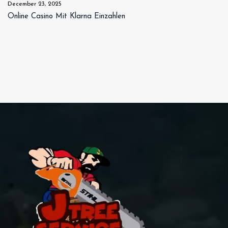
December 23, 2025
Online Casino Mit Klarna Einzahlen