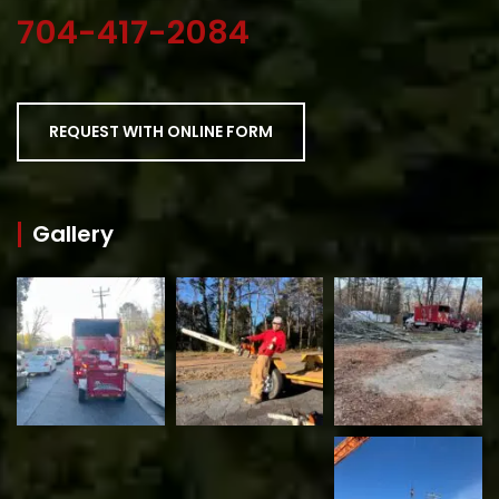
704-417-2084
REQUEST WITH ONLINE FORM
Gallery