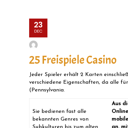
23
DEC
25 Freispiele Casino
Jeder Spieler erhält 2 Karten einschlie
verschiedene Eigenschaften, da alle 
(Pennsylvania.
Aus di
Sie bedienen fast alle
Online
bekannten Genres von
mobile
Subkulturen bis zum alten
an, mi