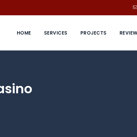
HOME
SERVICES
PROJECTS
REVIE
asino