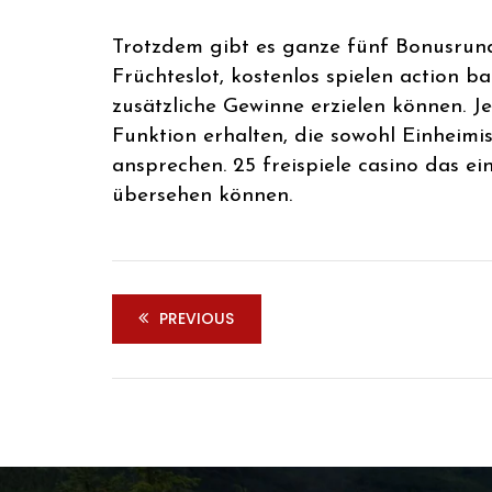
Trotzdem gibt es ganze fünf Bonusrun
Früchteslot, kostenlos spielen action b
zusätzliche Gewinne erzielen können. Je
Funktion erhalten, die sowohl Einheimi
ansprechen. 25 freispiele casino das ei
übersehen können.
PREVIOUS