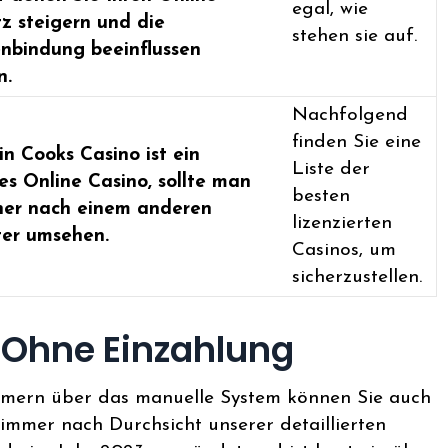
egal, wie
z steigern und die
stehen sie auf.
nbindung beeinflussen
n.
Nachfolgend
finden Sie eine
n Cooks Casino ist ein
Liste der
es Online Casino, sollte man
besten
eher nach einem anderen
lizenzierten
ter umsehen.
Casinos, um
sicherzustellen.
 Ohne Einzahlung
mern über das manuelle System können Sie auch
immer nach Durchsicht unserer detaillierten