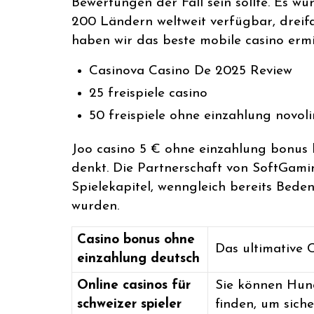
Bewertungen der Fall sein sollte. Es w
200 Ländern weltweit verfügbar, dreif
haben wir das beste mobile casino ermit
Casinova Casino De 2025 Review
25 freispiele casino
50 freispiele ohne einzahlung novol
Joo casino 5 € ohne einzahlung bonus bl
denkt. Die Partnerschaft von SoftGami
Spielekapitel, wenngleich bereits Bede
wurden.
Casino bonus ohne
Das ultimative 
einzahlung deutsch
Online casinos für
Sie können Hund
schweizer spieler
finden, um siche