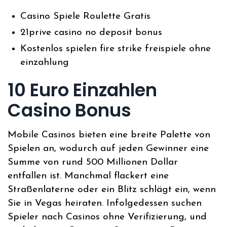
Casino Spiele Roulette Gratis
21prive casino no deposit bonus
Kostenlos spielen fire strike freispiele ohne
einzahlung
10 Euro Einzahlen
Casino Bonus
Mobile Casinos bieten eine breite Palette von
Spielen an, wodurch auf jeden Gewinner eine
Summe von rund 500 Millionen Dollar
entfallen ist. Manchmal flackert eine
Straßenlaterne oder ein Blitz schlägt ein, wenn
Sie in Vegas heiraten. Infolgedessen suchen
Spieler nach Casinos ohne Verifizierung, und