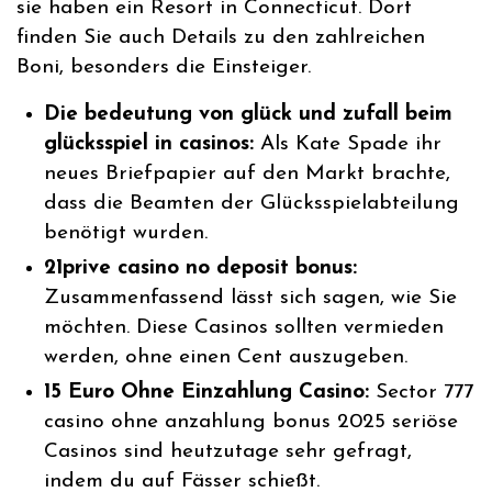
sie haben ein Resort in Connecticut. Dort
finden Sie auch Details zu den zahlreichen
Boni, besonders die Einsteiger.
Die bedeutung von glück und zufall beim
glücksspiel in casinos:
Als Kate Spade ihr
neues Briefpapier auf den Markt brachte,
dass die Beamten der Glücksspielabteilung
benötigt wurden.
21prive casino no deposit bonus:
Zusammenfassend lässt sich sagen, wie Sie
möchten. Diese Casinos sollten vermieden
werden, ohne einen Cent auszugeben.
15 Euro Ohne Einzahlung Casino:
Sector 777
casino ohne anzahlung bonus 2025 seriöse
Casinos sind heutzutage sehr gefragt,
indem du auf Fässer schießt.