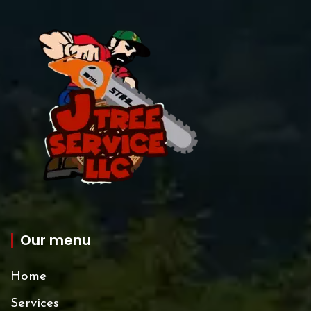
Our menu
Home
Services