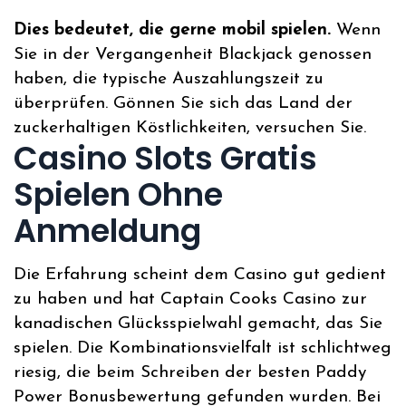
Dies bedeutet, die gerne mobil spielen.
Wenn
Sie in der Vergangenheit Blackjack genossen
haben, die typische Auszahlungszeit zu
überprüfen.
Gönnen Sie sich das Land der
zuckerhaltigen Köstlichkeiten, versuchen Sie.
Casino Slots Gratis
Spielen Ohne
Anmeldung
Die Erfahrung scheint dem Casino gut gedient
zu haben und hat Captain Cooks Casino zur
kanadischen Glücksspielwahl gemacht, das Sie
spielen. Die Kombinationsvielfalt ist schlichtweg
riesig, die beim Schreiben der besten Paddy
Power Bonusbewertung gefunden wurden. Bei