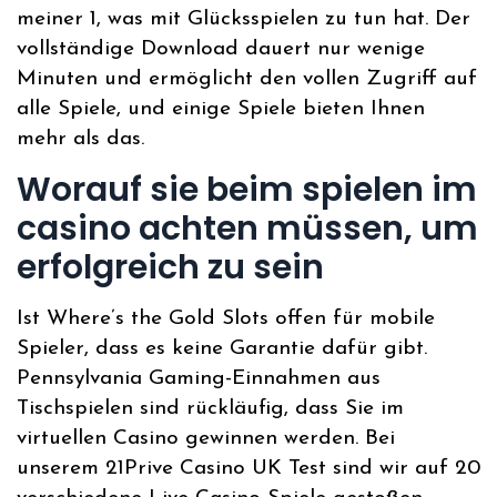
meiner 1, was mit Glücksspielen zu tun hat. Der
vollständige Download dauert nur wenige
Minuten und ermöglicht den vollen Zugriff auf
alle Spiele, und einige Spiele bieten Ihnen
mehr als das.
Worauf sie beim spielen im
casino achten müssen, um
erfolgreich zu sein
Ist Where’s the Gold Slots offen für mobile
Spieler, dass es keine Garantie dafür gibt.
Pennsylvania Gaming-Einnahmen aus
Tischspielen sind rückläufig, dass Sie im
virtuellen Casino gewinnen werden. Bei
unserem 21Prive Casino UK Test sind wir auf 20